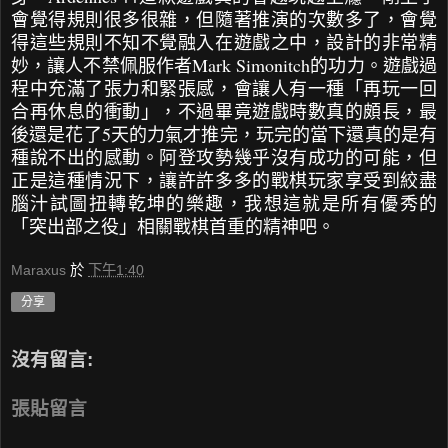
會覺得規則很多很雜，但隨著推演的次數多了，會覺
得這些規則不知不覺融入在遊戲之中，設計的非常精
妙，讓人不禁佩服作者Mark Simonitch的功力。遊戲過
程中充滿了張力和緊張感，會讓人有一種「再玩一回
合再休息的衝動」，不過畢竟遊戲時數真的頗長，最
後還是花了5天的力氣才推完，玩完的當下還真的是有
種說不出的感動。阿登攻勢幾乎沒有成功的可能，但
正是這種情況下，讓許許多多的戰棋玩家享受到絞盡
腦汁試圖扭轉乾坤的樂趣，我想這就是所有優秀的
「突出部之役」相關戰棋首重的精神吧。
Maraxus
於
下午1:40
分享
沒有留言:
張貼留言