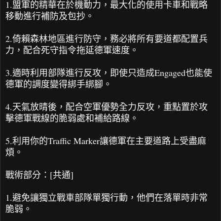
1.盟軍的精華在於機動力，最大化的使用卡車和戰略
移動進行補防及包抄。
2.倚賴森林地區進行防守，務必將所有要道都配置兵
力，配合死守指令拖延德軍速度。
3.適時利用部隊進行反攻，即使只造成Engaged也能使
德軍的調度變得綁手綁腳。
4.天氣放晴後，配合空軍優勢全力反攻，重點置於攻
擊德軍戰線的脆弱處和補給路線。
5.利用你的Traffic Marker讓德軍在主要道路上受盡麻
煩。
戰術部分：
[共通]
1.避免讓獨立戰車部隊單獨行動，他們在落單時非常
脆弱。