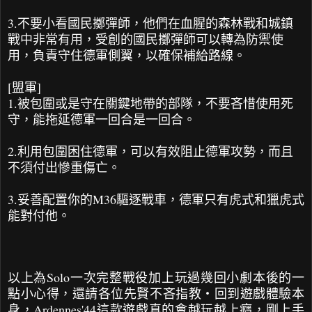
3.不要小看國民擲彈師，他們在血腥的森林戰和城鎮
戰中非常有用，受創的國民擲彈師可以轉為防禦使
用，負責守住德軍側翼，以確保補給路線。
[盟軍]
1.被包圍或是守在關鍵地帶的部隊，不要吝惜使用死
守，能拖延德軍一回合是一回合。
2.利用包圍困住德軍，可以有效阻止德軍攻勢，而且
不須付出慘重傷亡。
3.妥善配置你的M36驅逐戰車，德軍只有虎式和獵虎式
能對付他。
以上為Solo一次完整戰役加上玩過幾回小劇本後的一
點小心得，還請各位先賢不吝指教‧回到遊戲體驗本
身，Ardennes'44這款遊戲真的會越玩越上癮，剛上手