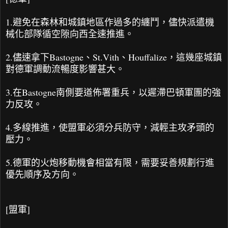
1.避免在森林和城鎮地區作過多的纏鬥，儘快派遣機
械化部隊循空隙向西全速推進。
2.儘速拿下Bastogne、St.Vith、Houffalize，這幾座城鎮
對德軍調動流暢度影響甚大。
3.在Bastogne南側要道佈署重兵，以遲滯巴頓軍團的強
力反攻。
4.多線推進，使盟軍必須分兵防守，減輕主攻矛頭的
壓力。
5.德軍的火炮移動機會相當有限，需要妥善規劃行進
優先順序及方向。
[盟軍]