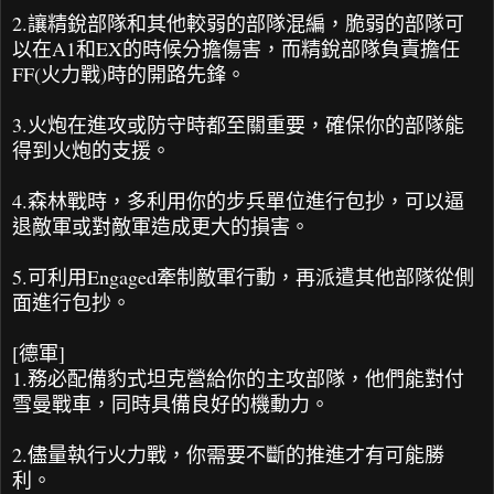
2.讓精銳部隊和其他較弱的部隊混編，脆弱的部隊可
以在A1和EX的時候分擔傷害，而精銳部隊負責擔任
FF(火力戰)時的開路先鋒。
3.火炮在進攻或防守時都至關重要，確保你的部隊能
得到火炮的支援。
4.森林戰時，多利用你的步兵單位進行包抄，可以逼
退敵軍或對敵軍造成更大的損害。
5.可利用Engaged牽制敵軍行動，再派遣其他部隊從側
面進行包抄。
[德軍]
1.務必配備豹式坦克營給你的主攻部隊，他們能對付
雪曼戰車，同時具備良好的機動力。
2.儘量執行火力戰，你需要不斷的推進才有可能勝
利。